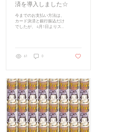
済を導入しました☆
今までのお支払い方法は、
カード決済と銀行振込だけ
でしたが、 4月1日よりスマ
ホ決済とコンビニ決済を導
入しました！ 【スマホ決
済】 ◎PayPay ◎au PAY
◎LINE Pay 【コンビニ決
済】 ◎ファミリーマート
61
0
◎ローソン ◎セブンイレブ
ン ◎ミニストップ...