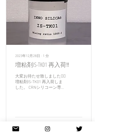
2023年12月28日
∙
1
分
増粘剤IS-TK01 再入荷‼️
大変お待たせ致しました🙇‍♀️
増粘剤IS-TK01 再入荷しま
した。 CRNシリコーン専用
の増粘剤です。 シリコーン
主剤に硬化剤を配合した
後、1000：2の割合でIS-
TK01を混ぜ合わせて下さ
い。よく増粘します。
⚫️100ml ⚫️20ml(少量タイ
46
0
プ)...