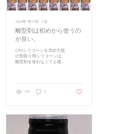
2024年1月21日
∙
2
分
離型剤は初めから使うの
が良い。
CRNシリコーンを含め大抵
の型取り用シリコーンは、
離型剤を使わなくても複数
回の脱型は可能であると思
われます。(条件により変わ
ります) それはシリコーン
内に含有している内部離型
剤や、シリコーンゴムの強
159
0
度などにより差が出てくる
ものであります。...