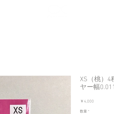
XS（桃）
ヤー幅0.011
価
￥4,000
格
数量
*