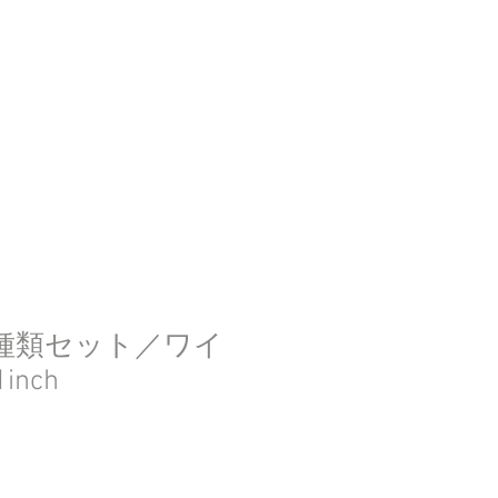
ログイン
4種類セット／ワイ
inch