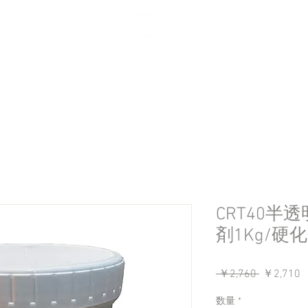
CRT40
剤1Kg/硬
通
 ￥2,760 
￥2,710
常
数量
*
価