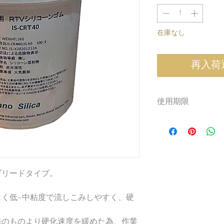
格
在庫なし
再入荷
使用期限
冷暗所にて保存のう
硬化剤は未使用のも
す。
硬化剤をよく振らず
くことが
ブリードタイプ。
できません。硬化不
け下さい。
使いまわしの硬化剤
く低~中粘度で流しこみしやすく、硬
ありますので
少量でお試し頂くな
来のものより硬化速度を緩めた為、作業