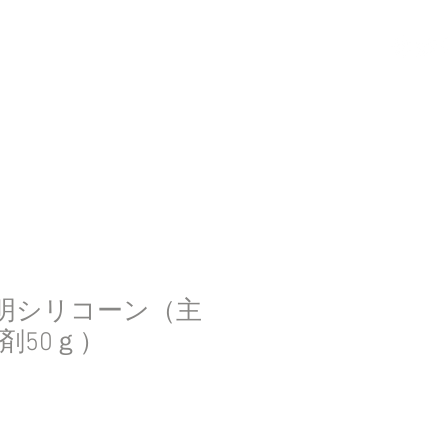
ログイン
半透明シリコーン（主
化剤50ｇ）
セ
ー
ル