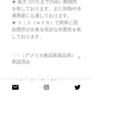
★ 最大 300℃までの高い耐熱性
を有しております。また加熱や冷
凍用途にも適しております。
★ １：１（ｗｔ％）で簡単に混
合攪拌が出来る良好な作業性を有
しております。
FDA（アメリカ食品医薬品局）
承認済み
FDA（アメリカ食品医薬品局）承認済
みですが、現段階では日本の食品安全
基本法と照らし合わせておりません。
IS-CRN40/IS-CRN25・
製品特性一覧表
​（エクセルデータ ダウンロード）