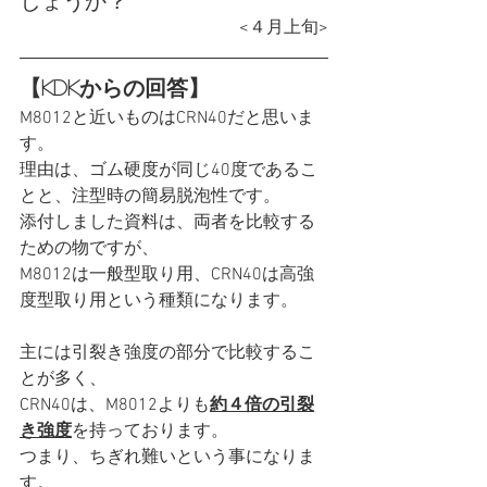
しょうか？
<４月上旬>
【KDKからの回答】
M8012と近いものはCRN40だと思いま
す。
理由は、ゴム硬度が同じ40度であるこ
とと、注型時の簡易脱泡性です。
添付しました資料は、両者を比較する
ための物ですが、
M8012は一般型取り用、CRN40は高強
度型取り用という種類になります。
主には引裂き強度の部分で比較するこ
とが多く、
CRN40は、M8012よりも
約４倍の引裂
き強度
を持っております。
つまり、ちぎれ難いという事になりま
す。