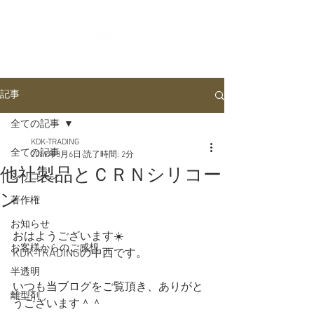
ログイン
記事
全ての記事
KDK-TRADING
全ての記事
2019年3月6日
読了時間: 2分
他社製品とＣＲＮシリコー
シリコーン
ン
著作権
お知らせ
おはようございます☀️
お客様からのご感想
KDK-TRADINGの中西です。
半透明
いつも当ブログをご覧頂き、ありがと
離型剤
うございます＾＾